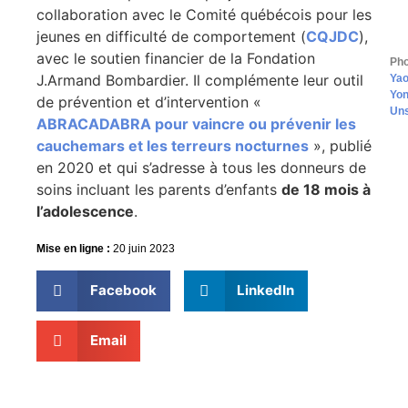
collaboration avec le Comité québécois pour les
jeunes en difficulté de comportement (
CQJDC
),
avec le soutien financier de la Fondation
Pho
J.Armand Bombardier. Il complémente leur outil
Ya
Yo
de prév
entio
n et d’in
tervention «
Un
ABRACADABRA pour vaincre ou prévenir les
cauchemars et les terreurs nocturnes
», publié
en 2020 et qui s’adresse à tous les donneurs de
soins incluant les parents d’enfants
de 18 mois à
l’adolescence
.
Mise en ligne :
20 juin 2023
Facebook
LinkedIn
Email