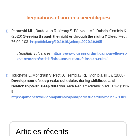
Inspirations et sources scientifiques
Pennestri MH, Burdayron R, Kenny S, Béliveau MJ, Dubois-Comtois K.
(2020)
Sleeping through the night or through the nights?
Sleep Med.
76:98-103.
https://doi.org/10.1016/j.sleep.2020.10.005
.
Résultats vulgarisés:
https://www.ciusssnordmtl.ca/nouvelles-et-
evenements/article/faire-une-nuit-ou-faire-ses-nuits/
Touchette E, Mongrain V, Petit D, Tremblay RE, Montplaisir JY. (2008)
Development of sleep-wake schedules during childhood and
relationship with sleep duration.
Arch Pediatr Adolesc Med.162(4):343-
9.
https://jamanetwork.com/journals/jamapediatrics/fullarticle/379301
Articles récents