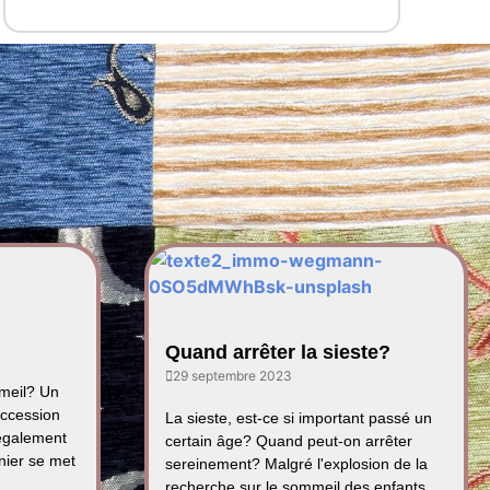
Quand arrêter la sieste?
29 septembre 2023
mmeil? Un
uccession
La sieste, est-ce si important passé un
également
certain âge? Quand peut-on arrêter
nier se met
sereinement? Malgré l'explosion de la
recherche sur le sommeil des enfants