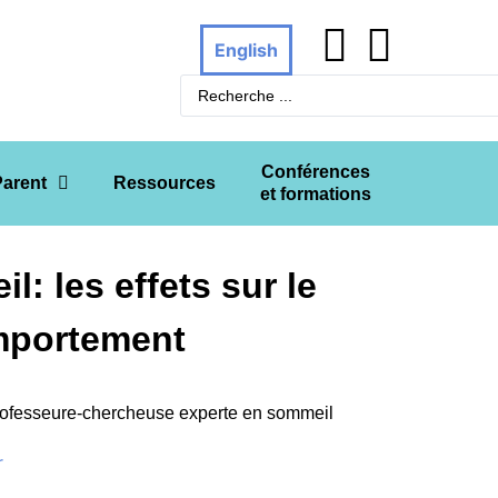
English
Conférences
Parent
Ressources
et formations
l: les effets sur le
mportement
professeure-chercheuse experte en sommeil
r