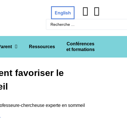
English
Conférences
Parent
Ressources
et formations
nt favoriser le
il
professeure-chercheuse experte en sommeil
r