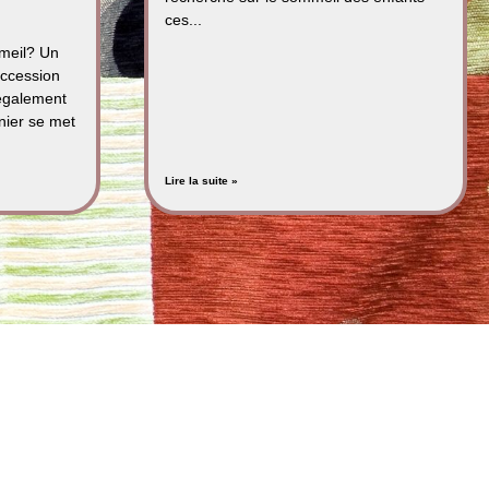
ces...
mmeil? Un
uccession
également
nier se met
Lire la suite »