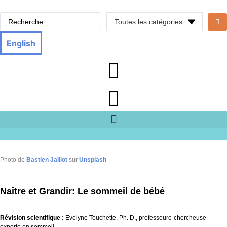
Aller
Search
au
...
contenu
English
Photo de
Bastien Jaillot
sur
Unsplash
Naître et Grandir: Le sommeil de bébé
Révision scientifique :
Evelyne Touchette, Ph. D., professeure-chercheuse
experte en sommeil